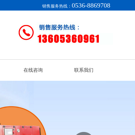
0536-8869708
销售服务热线：
在线咨询
联系我们