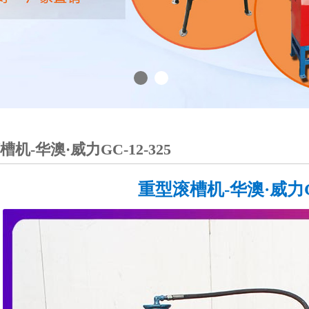
机-华澳·威力GC-12-325
重型滚槽机-华澳·威力GC